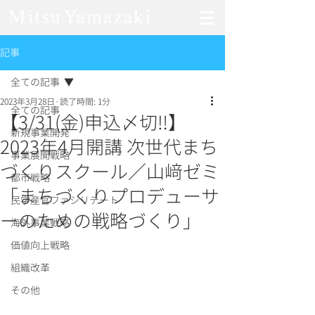
記事
全ての記事
2023年3月28日
読了時間: 1分
全ての記事
【3/31(金)申込〆切‼︎】
新規事業開発
2023年4月開講 次世代まち
事業展開戦略
づくりスクール／山﨑ゼミ
都市戦略
「まちづくりプロデューサ
民学産官ファシリテート
ーのための戦略づくり​」
海外事業戦略
価値向上戦略
組織改革
その他