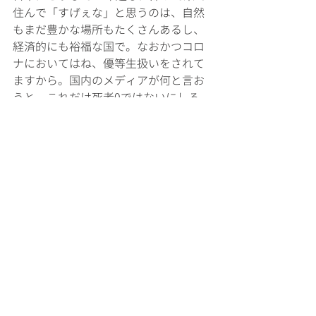
住んで「すげぇな」と思うのは、自然
もまだ豊かな場所もたくさんあるし、
経済的にも裕福な国で。なおかつコロ
ナにおいてはね、優等生扱いをされて
ますから。国内のメディアが何と言お
うと、これだけ死者0ではないにしろ、
数千人いても死者がそんなに出なかっ
た。感染者もだんだん今落ち着いてき
てますからね。
そういった意味ではすごい国だなと相
変わらず思ってます。この辺について
も後から深掘りをしたいと思うので、
また後でお話しできればと思います。
次回、本題の”歩きたくなる街”につい