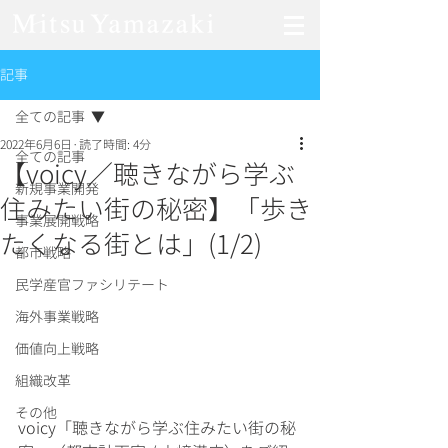
記事
全ての記事
2022年6月6日
読了時間: 4分
全ての記事
【voicy／聴きながら学ぶ
新規事業開発
住みたい街の秘密】「歩き
事業展開戦略
たくなる街とは」(1/2)
都市戦略
民学産官ファシリテート
海外事業戦略
価値向上戦略
組織改革
その他
voicy「聴きながら学ぶ住みたい街の秘