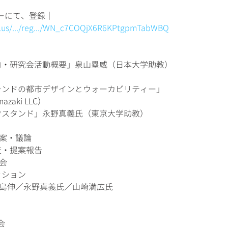
）
ーにて、登録｜
.us/.../reg.../WN_c7COQjX6R6KPtgpmTabWBQ
「イントロ・研究会活動概要」泉山塁威（日本大学助教）
「ポートランドの都市デザインとウォーカビリティー」
azaki LLC）
「ガイトウスタンド」永野真義氏（東京大学助教）
提案・議論
会調査・提案報告
会
カッション
中島伸／永野真義氏／山崎満広氏
会