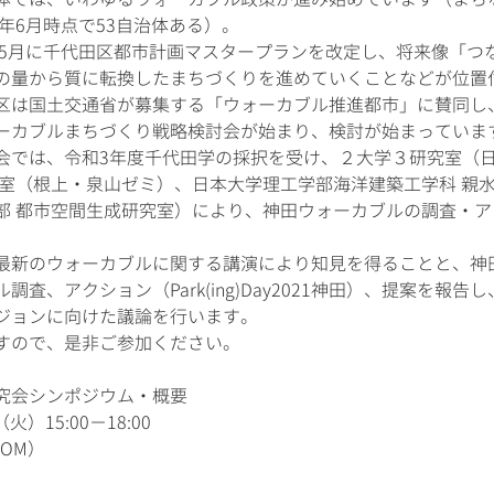
1年6月時点で53自治体ある）。
1年5月に千代田区都市計画マスタープランを改定し、将来像「つ
の量から質に転換したまちづくりを進めていくことなどが位置
区は国土交通省が募集する「ウォーカブル推進都市」に賛同し、
ーカブルまちづくり戦略検討会が始まり、検討が始まっていま
会では、令和3年度千代田学の採択を受け、２大学３研究室（
究室（根上・泉山ゼミ）、日本大学理工学部海洋建築工学科 親
部 都市空間生成研究室）により、神田ウォーカブルの調査・
最新のウォーカブルに関する講演により知見を得ることと、神
査、アクション（Park(ing)Day2021神田）、提案を報告
ジョンに向けた議論を行います。
すので、是非ご参加ください。
究会シンポジウム・概要
火）15:00−18:00
OM）