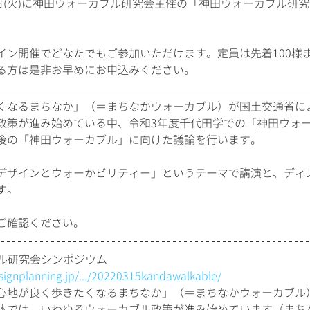
日(火)に神田ウォーカブル研究会主催の「神田ウォーカブル研
イン開催でどなたでもご参加いただけます。定員は先着100様
る方は是非お早めにお申込みください。
くなるまちなか」（＝まちなかウォーカブル）が国土交通省に
政策が進み始めている中、令和3年度千代田学での「神田ウォ
後の「神田ウォーカブル」に向けた議論を行います。
デザインとウォーかビリティー」というテーマで講演と、ディ
す。
ご確認ください。
ブル研究会シンポジウム
signplanning.jp/.../20220315kandawalkable/
心地が良く歩きたくなるまちなか」（＝まちなかウォーカブル
体では、いわゆるウォーカブル政策が進み始めています（まち