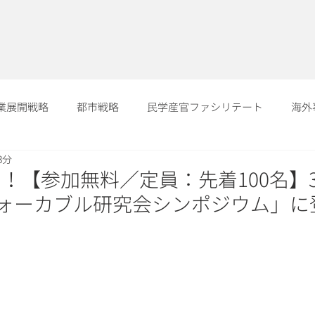
業展開戦略
都市戦略
民学産官ファシリテート
海外
3分
！【参加無料／定員：先着100名】3
ウォーカブル研究会シンポジウム」に