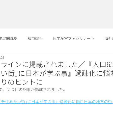
業展開戦略
都市戦略
民学産官ファシリテート
海外
1分
ラインに掲載されました／『人口65
い街｣に日本が学ぶ事』過疎化に悩
くりのヒントに
て、２つ目の記事が掲載されました。
界イチ住みたい街｣に日本が学ぶ事』過疎化に悩む日本の地方の