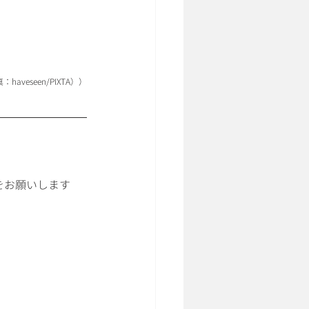
veseen/PIXTA））
をお願いします