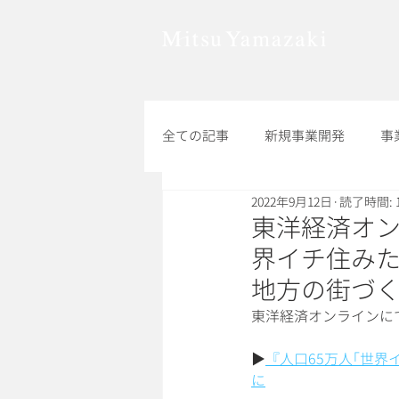
全ての記事
新規事業開発
事
2022年9月12日
読了時間: 
組織改革
その他
東洋経済オン
界イチ住みた
地方の街づ
東洋経済オンラインに
▶︎
『人口65万人｢世
に