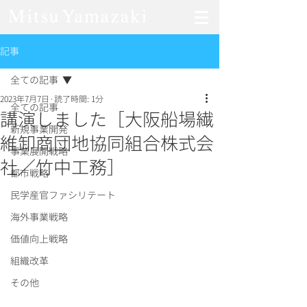
記事
全ての記事
2023年7月7日
読了時間: 1分
全ての記事
講演しました［大阪船場繊
新規事業開発
維卸商団地協同組合株式会
事業展開戦略
社／竹中工務］
都市戦略
民学産官ファシリテート
海外事業戦略
価値向上戦略
組織改革
その他